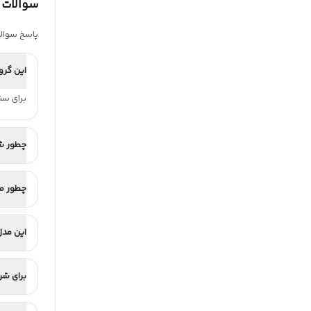
سوالات 
پاسخ سوالا
این گرو
برای سناری
چطور ش
چطور مص
این مدل
برای شر