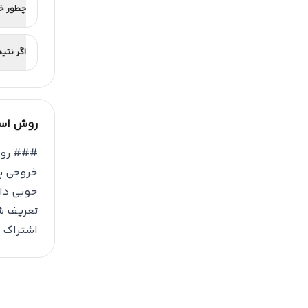
چطور خر
اگر نتی
روش است
خروجی پا
خوبی دار
تعریف ش
اشتراک م