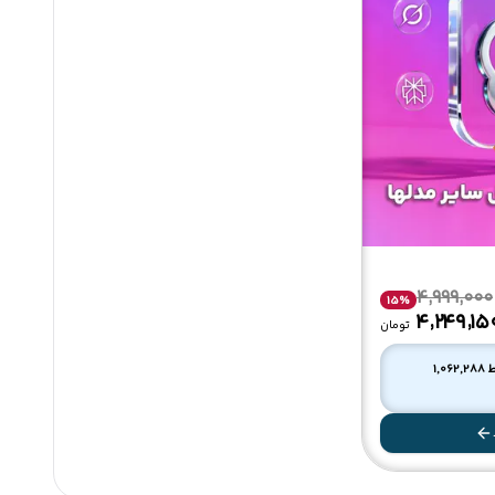
4,999,000
15
%
۴٬۲۴۹٬۱۵
تومان
1,062,288