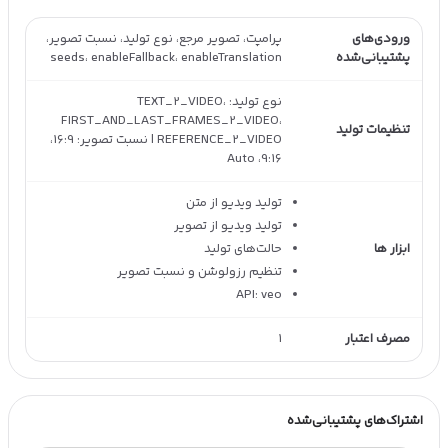
ورودی‌های
پرامپت، تصویر مرجع، نوع تولید، نسبت تصویر،
پشتیبانی‌شده
seeds، enableFallback، enableTranslation
نوع تولید: TEXT_2_VIDEO،
FIRST_AND_LAST_FRAMES_2_VIDEO،
تنظیمات تولید
REFERENCE_2_VIDEO | نسبت تصویر: 16:9،
9:16، Auto
تولید ویدیو از متن
تولید ویدیو از تصویر
ابزار ها
حالت‌های تولید
تنظیم رزولوشن و نسبت تصویر
API: veo
مصرف اعتبار
1
اشتراک‌های پشتیبانی‌شده