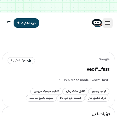
خرید اشتراک
Google
مصرف اعتبار:
1
veo3_fast
K_HMAI video model (veo3_fast).
تولید ویدیو
کنترل مدت زمان
تنظیم کیفیت خروجی
درک دقیق نیاز
کیفیت خروجی بالا
سرعت پاسخ مناسب
جزئیات فنی