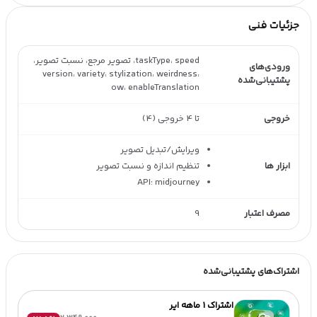
جزئیات فنی
taskType، speed، تصویر مرجع، نسبت تصویر،
ورودی‌های
version، variety، stylization، weirdness،
پشتیبانی‌شده
ow، enableTranslation
خروجی
تا 4 خروجی (4)
ویرایش/تبدیل تصویر
ابزار ها
تنظیم اندازه و نسبت تصویر
API: midjourney
مصرف اعتبار
9
اشتراک‌های پشتیبانی‌شده
اشتراک 1 ماهه ایر