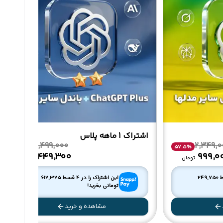
اشتراک 1 ماهه پلاس
3,499,000
2,349,0
30
%
57.5
%
۲٬۴۴۹٬۳۰۰
۹۹۹٬۰
تومان
تومان
249,750
این اشتراک را در 4 قسط
612,325
تومانی بخرید!
مشاهده و خرید