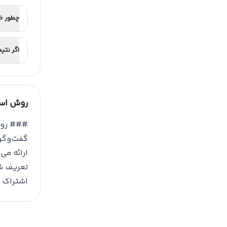
چطور خر
اگر نتی
روش است
گفت‌وگو،
ارائه می
تعریف ش
اشتراک م