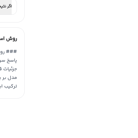
اگر نتی
روش است
پاسخ سری
جزئیات ق
مدل بر پ
ترکیب ای