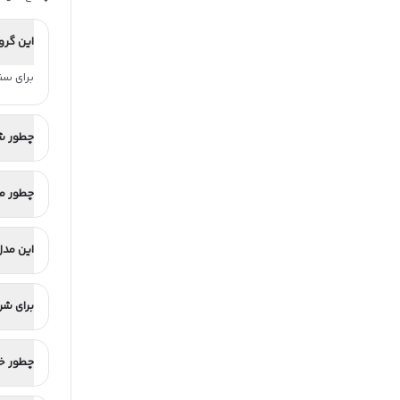
این گرو
برای سناری
چطور ش
چطور مص
این مدل
برای شر
چطور خر