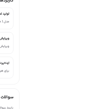
کاربردها
تولید ت
مدل Nano Banana Pro [ Gemini l Pro Image ] 🍌 برای تولید تصویر برند، بنر تبلیغاتی و تصویر صفحه محصول گزینه مناسبی است.
ویرایش 
ویرایش 
ایده‌پر
برای هر
سوالات 
پاسخ سوالا