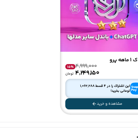
هه پرو
4,999,000
15
%
۴٬۲۴۹٬۱۵۰
تومان
این اشتراک را در 4 قسط
1,062,288
تومانی بخرید!
مشاهده و خرید