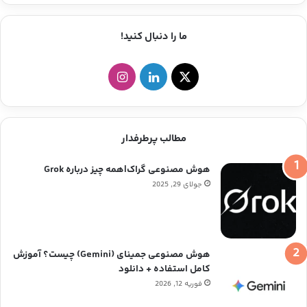
ما را دنبال کنید!
ا
ل
ا
ی
ی
ی
ک
ن
ن
مطالب پرطرفدار
س
ک
س
هوش مصنوعی گراک|همه چیز درباره Grok
د
ت
جولای 29, 2025
ی
ا
ن
گ
هوش مصنوعی جمینای (Gemini) چیست؟ آموزش
ر
کامل استفاده + دانلود
فوریه 12, 2026
ا