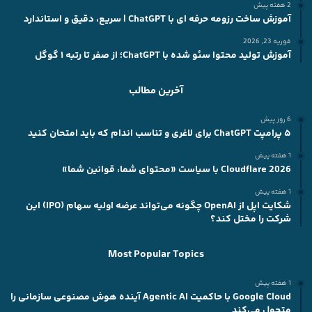
2 هفته پیش
آموزش ساخت رزومه حرفه ای با ChatGPT | سریع، دقیق و استاندارد
فوریه 23, 2026
آموزش تولید محتوا سئو شده با ChatGPT؛ از صفر تا رتبه ۱ گوگل
آخرین مطالب
6 روز پیش
۵ پرامپت ChatGPT برای لاغری و تناسب اندام که باید امتحان کنید
1 هفته پیش
2026 Cloudflare با سیاست «محتوای شما، قوانین شما»
1 هفته پیش
شکایت اپل از OpenAI چگونه می‌تواند عرضه اولیه سهام (IPO) این
شرکت را مختل کند؟
Most Popular Topics
1 هفته پیش
Google Cloud با حاکمیت Agentic AI آینده هوش مصنوعی سازمانی را
متحول می‌کند