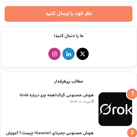
نظر خود را ارسال کنید
ما را دنبال کنید!
ا
ل
ا
ی
ی
ی
ک
ن
ن
مطالب پرطرفدار
س
ک
س
هوش مصنوعی گراک|همه چیز درباره Grok
د
ت
مرداد ۷, ۱۴۰۴
ی
ا
ن
گ
هوش مصنوعی جمینای (Gemini) چیست؟ آموزش