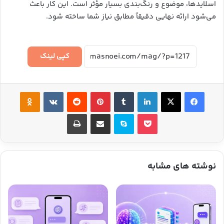
اسلایدها، موضوع و رنگ‌بندی بسیار مؤثر است. این کار باعث
می‌شود ارائه نهایی دقیقاً مطابق نیاز شما ساخته شود.
کپی لینک
فیس بوک
ایکس
لینکدین
‫تامبلر
‫پین‌ترست
‫رددیت
‫VKontakte
‫Odnoklassniki
پاکت
اسکایپ
اشتراک گذاری از طریق ایمیل
چاپ
نوشته های مشابه