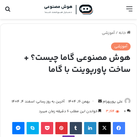
فهرست
جس
خانه
/
آموزشی
آموزشی
هوش مصنوعی گاما چیست؟ +
ساخت پاورپوینت با گاما
علی پوربهرام
ا
بهمن ۱۶, ۱۴۰۴
آخرین به روز رسانی: اسفند ۴, ۱۴۰۴
ر
۰
۳,۱۶۴
خواندن این مطلب ۶ دقیقه زمان میبرد
س
فیس بوک
ایکس
لینکدین
‫تامبلر
‫پین‌ترست
پاکت
اسکایپ
مسنجر
ا
ل
وایبر