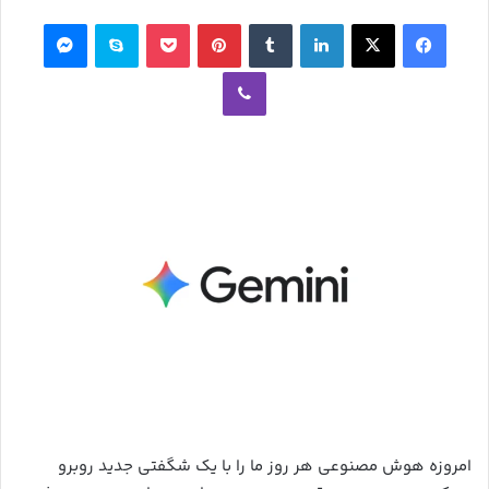
ل
فیس بوک
ایکس
لینکدین
‫تامبلر
‫پین‌ترست
پاکت
اسکایپ
مسنجر
ا
وایبر
ی
م
ی
ل
امروزه هوش مصنوعی هر روز ما را با یک شگفتی جدید روبرو