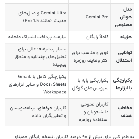
مدل
Gemini Ultra و مدل‌های
هوش
Gemini Pro
جدیدتر (مانند 1.5 Pro)
مصنوعی
هزینه
کاملاً رایگان
نیازمند پرداخت اشتراک ماهانه
بسیار پیشرفته؛ عالی برای
توانایی
قوی و مناسب برای
تحلیل‌های چندلایه و منطق
استدلال
اکثر وظایف روزمره
پیچیده
یکپارچگی کامل با Gmail،
یکپارچگی
یکپارچگی پایه با
Docs، Sheets و سایر ابزارهای
با ابزارها
سرویس‌های گوگل
Workspace
کاربران عمومی،
مخاطب
کاربران حرفه‌ای، برنامه‌نویسان
دانشجویان و
هدف
و تحلیل‌گران داده
استفاده روزمره
به طور کلی برای بیش از ۹۰ درصد کاربران، نسخه رایگان جمینای