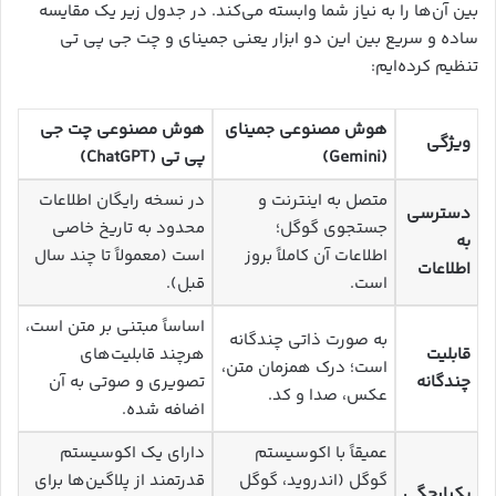
بین آن‌ها را به نیاز شما وابسته می‌کند. در جدول زیر یک مقایسه
ساده و سریع بین این دو ابزار یعنی جمینای و چت جی پی تی
تنظیم کرده‌ایم:
هوش مصنوعی جمینای
هوش مصنوعی چت جی
ویژگی
(Gemini)
پی تی (ChatGPT)
متصل به اینترنت و
در نسخه رایگان اطلاعات
دسترسی
جستجوی گوگل؛
محدود به تاریخ خاصی
به
اطلاعات آن کاملاً بروز
است (معمولاً تا چند سال
اطلاعات
است.
قبل).
اساساً مبتنی بر متن است،
به صورت ذاتی چندگانه
قابلیت
هرچند قابلیت‌های
است؛ درک همزمان متن،
چندگانه
تصویری و صوتی به آن
عکس، صدا و کد.
اضافه شده.
عمیقاً با اکوسیستم
دارای یک اکوسیستم
گوگل (اندروید، گوگل
قدرتمند از پلاگین‌ها برای
یکپارچگی