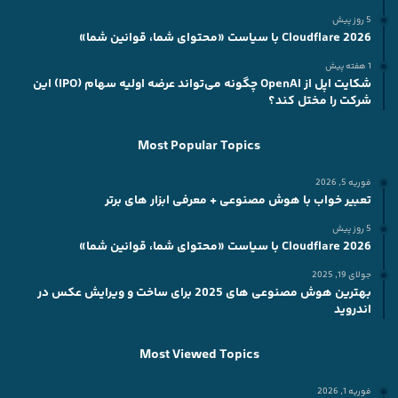
5 روز پیش
2026 Cloudflare با سیاست «محتوای شما، قوانین شما»
1 هفته پیش
شکایت اپل از OpenAI چگونه می‌تواند عرضه اولیه سهام (IPO) این
شرکت را مختل کند؟
Most Popular Topics
فوریه 5, 2026
تعبیر خواب با هوش مصنوعی + معرفی ابزار های برتر
5 روز پیش
2026 Cloudflare با سیاست «محتوای شما، قوانین شما»
جولای 19, 2025
بهترین هوش مصنوعی های 2025 برای ساخت و ویرایش عکس در
اندروید
Most Viewed Topics
فوریه 1, 2026