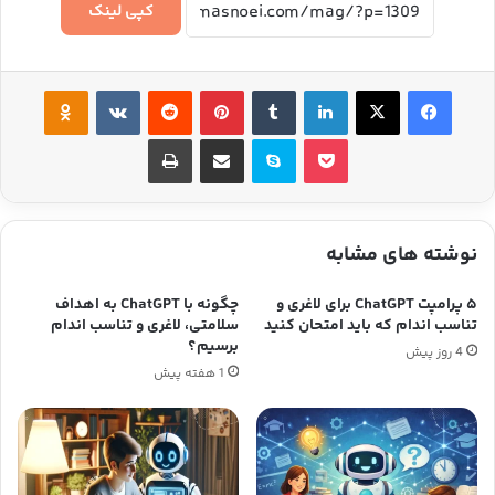
کپی لینک
فیس بوک
ایکس
لینکدین
‫تامبلر
‫پین‌ترست
‫رددیت
‫VKontakte
‫Odnoklassniki
پاکت
اسکایپ
اشتراک گذاری از طریق ایمیل
چاپ
نوشته های مشابه
۵ پرامپت ChatGPT برای لاغری و
چگونه با ChatGPT به اهداف
تناسب اندام که باید امتحان کنید
سلامتی، لاغری و تناسب اندام
برسیم؟
4 روز پیش
1 هفته پیش