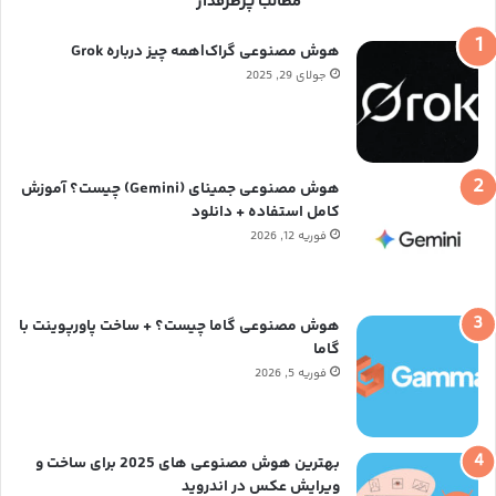
مطالب پرطرفدار
س
ک
س
هوش مصنوعی گراک|همه چیز درباره Grok
د
ت
جولای 29, 2025
ی
ا
ن
گ
هوش مصنوعی جمینای (Gemini) چیست؟ آموزش
ر
کامل استفاده + دانلود
فوریه 12, 2026
ا
م
هوش مصنوعی گاما چیست؟ + ساخت پاورپوینت با
گاما
فوریه 5, 2026
بهترین هوش مصنوعی های 2025 برای ساخت و
ویرایش عکس در اندروید