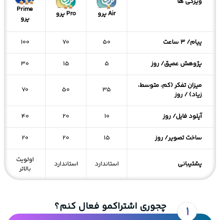
ویژگی ها
Prime
Air پرو
Pro پرو
پرو
پیام/ 3 ساعت
50
70
100
پژوهش عمیق/ روز
5
15
30
میزان تفکر (کم، متوسط،
70
50
35
زیاد) / روز
آپلود فایل/ روز
10
20
40
ساخت تصویر/ روز
15
20
20
اولویت
پشتیبانی
استاندارد
استاندارد
بالاتر
چجوری اشتراکمو فعال کنم؟
1