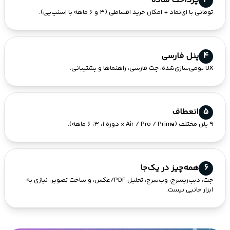
3
پرداخت ساده
تومانی با ای‌نماد + امکان خرید اقساطی (۳ و ۶ ماهه با اسنپ‌پی).
4
پنل فارسی
UX بومی‌سازی‌شده، چت فارسی، راهنماها و پشتیبانی.
5
انعطاف
۹ پلن مختلف (Air / Pro / Prime × دوره ۱، ۳، ۶ ماهه).
6
همه‌چیز در یک‌جا
چت، دیپ‌ریسرچ، وب‌سرچ، تحلیل PDF/عکس، و ساخت تصویر، نیازی به
ابزار جانبی نیست.